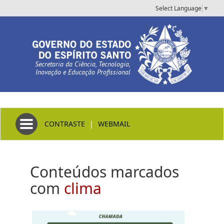
Select Language
▼
Secretaria da Ciência, Tecnologia,
Inovação e Educação Profissional
Toggle navigation
CONTRASTE
|
WEBMAIL
Conteúdos marcados
com
clima