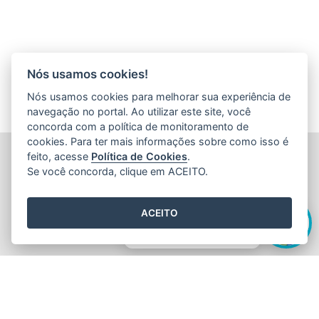
Nós usamos cookies!
Nós usamos cookies para melhorar sua experiência de
navegação no portal. Ao utilizar este site, você
concorda com a política de monitoramento de
cookies. Para ter mais informações sobre como isso é
FUNDAÇÃO DE AMPARO À PESQUISA E INOVAÇÃO DO
feito, acesse
Política de Cookies
.
ESPÍRITO SANTO (FAPES)
Se você concorda, clique em ACEITO.
Av. Fernando Ferrari nº 1080 - Mata da Praia
CEP: 29066-380 - Vitória / ES
Olá! Sou a
Edite
,
Tel.: 27 3636 1850
ACEITO
E-mail:
faleconosco@fapes.es.gov.br
como posso te ajudar hoje?
2015
- 2026
/ Desenvolvido pelo
PRODEST
utilizando o software
livre
Orchard