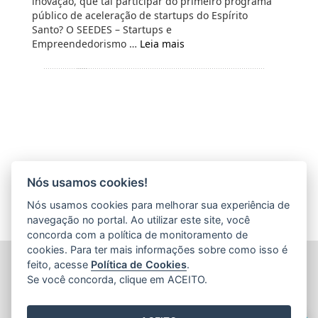
inovação, que tal participar do primeiro programa
público de aceleração de startups do Espírito
Santo? O SEEDES – Startups e
Empreendedorismo …
Leia mais
Nós usamos cookies!
Nós usamos cookies para melhorar sua experiência de
navegação no portal. Ao utilizar este site, você
concorda com a política de monitoramento de
cookies. Para ter mais informações sobre como isso é
FUNDAÇÃO DE AMPARO À PESQUISA E INOVAÇÃO DO
feito, acesse
Política de Cookies
.
ESPÍRITO SANTO (FAPES)
Se você concorda, clique em ACEITO.
Av. Fernando Ferrari nº 1080 - Mata da Praia
CEP: 29066-380 - Vitória / ES
Olá! Sou a
Edite
,