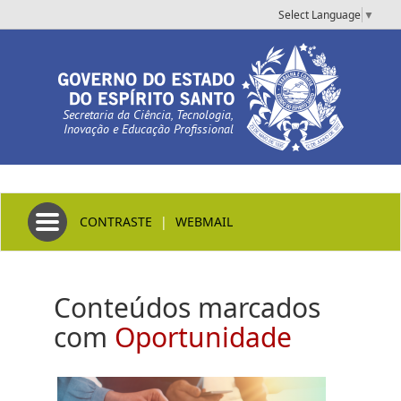
Select Language
▼
Secretaria da Ciência, Tecnologia,
Inovação e Educação Profissional
Toggle navigation
CONTRASTE
|
WEBMAIL
Conteúdos marcados
com
Oportunidade