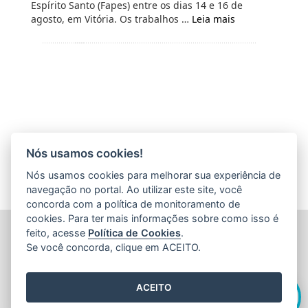
Espírito Santo (Fapes) entre os dias 14 e 16 de
agosto, em Vitória. Os trabalhos …
Leia mais
Nós usamos cookies!
Nós usamos cookies para melhorar sua experiência de
navegação no portal. Ao utilizar este site, você
concorda com a política de monitoramento de
cookies. Para ter mais informações sobre como isso é
FUNDAÇÃO DE AMPARO À PESQUISA E INOVAÇÃO DO
feito, acesse
Política de Cookies
.
ESPÍRITO SANTO (FAPES)
Se você concorda, clique em ACEITO.
Av. Fernando Ferrari nº 1080 - Mata da Praia
CEP: 29066-380 - Vitória / ES
Olá! Sou a
Edite
,
Tel.: 27 3636 1850
ACEITO
E-mail:
faleconosco@fapes.es.gov.br
como posso te ajudar hoje?