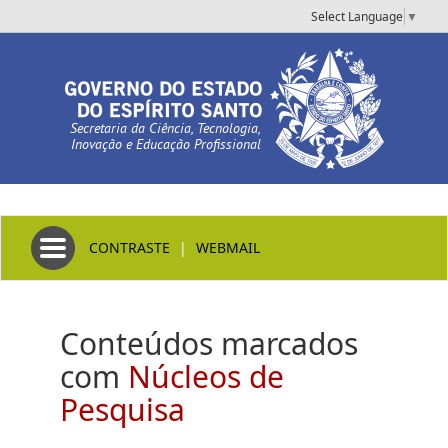
Select Language
▼
Secretaria da Ciência, Tecnologia,
Inovação e Educação Profissional
Toggle navigation
CONTRASTE
|
WEBMAIL
Conteúdos marcados
com
Núcleos de
Pesquisa