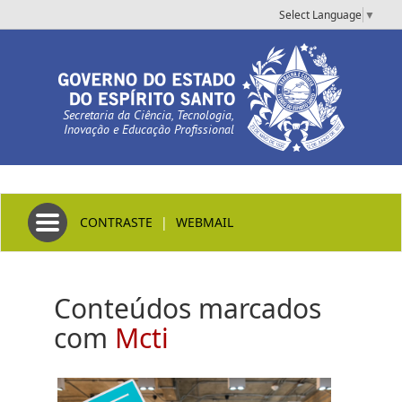
Select Language
▼
Secretaria da Ciência, Tecnologia,
Inovação e Educação Profissional
Toggle navigation
CONTRASTE
|
WEBMAIL
Conteúdos marcados
com
Mcti