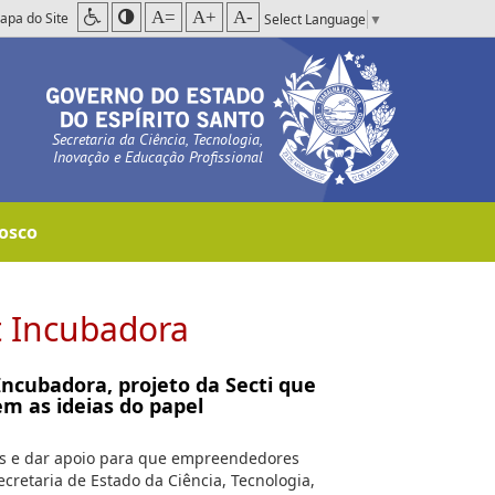
A=
A+
A-
apa do Site
Select Language
▼
Secretaria da Ciência, Tecnologia,
Inovação e Educação Profissional
osco
t Incubadora
ncubadora, projeto da Secti que
m as ideias do papel
as e dar apoio para que empreendedores
cretaria de Estado da Ciência, Tecnologia,