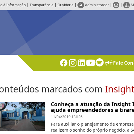
o à Informação
|
Transparência
|
Ouvidoria
|
Administrador
|
|
M
Fale Con
onteúdos marcados com
Insigh
Conheça a atuação da Insight I
ajuda empreendedores a tirare
11/04/2019 13H56
Para auxiliar o planejamento de empres
realizem o sonho do próprio negócio, a Se