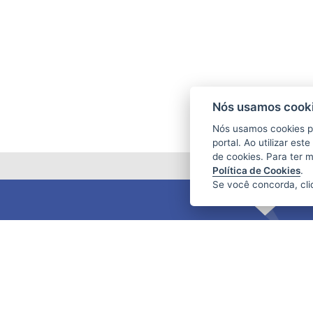
Nós usamos cooki
Nós usamos cookies p
portal. Ao utilizar es
de cookies. Para ter 
Política de Cookies
.
Se você concorda, cl
FUNDAÇÃO DE AMPARO À PESQUISA
E INOVAÇÃO DO ESPÍRITO SANTO
(FAPES)
Av. Fernando Ferrari nº 1080 - Mata da
Praia
CEP: 29066-380 - Vitória / ES