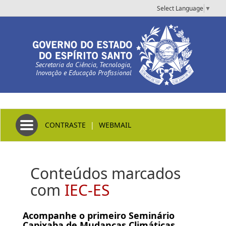
Select Language
▼
Secretaria da Ciência, Tecnologia,
Inovação e Educação Profissional
Toggle navigation
CONTRASTE
|
WEBMAIL
Conteúdos marcados
com
IEC-ES
Acompanhe o primeiro Seminário
Capixaba de Mudanças Climáticas