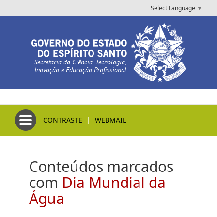
Select Language
▼
Secretaria da Ciência, Tecnologia,
Inovação e Educação Profissional
Toggle navigation
CONTRASTE
|
WEBMAIL
Conteúdos marcados
com
Dia Mundial da
Água