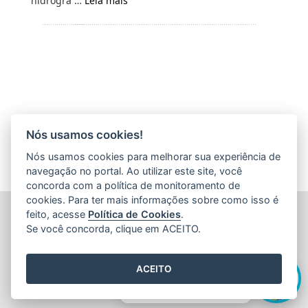
hidrográ …
Leia mais
Nós usamos cookies!
Nós usamos cookies para melhorar sua experiência de
navegação no portal. Ao utilizar este site, você
concorda com a política de monitoramento de
cookies. Para ter mais informações sobre como isso é
FUNDAÇÃO DE AMPARO À PESQUISA E INOVAÇÃO DO
feito, acesse
Política de Cookies
.
ESPÍRITO SANTO (FAPES)
Se você concorda, clique em ACEITO.
Av. Fernando Ferrari nº 1080 - Mata da Praia
CEP: 29066-380 - Vitória / ES
Olá! Sou a
Edite
,
Tel.: 27 3636 1850
ACEITO
E-mail:
faleconosco@fapes.es.gov.br
como posso te ajudar hoje?