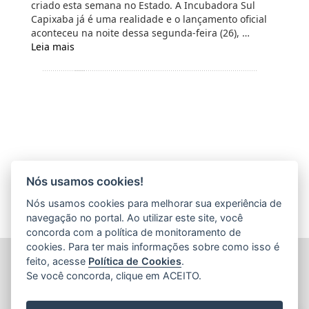
criado esta semana no Estado. A Incubadora Sul
Capixaba já é uma realidade e o lançamento oficial
aconteceu na noite dessa segunda-feira (26), …
Leia mais
Nós usamos cookies!
Nós usamos cookies para melhorar sua experiência de
navegação no portal. Ao utilizar este site, você
concorda com a política de monitoramento de
cookies. Para ter mais informações sobre como isso é
FUNDAÇÃO DE AMPARO À PESQUISA E INOVAÇÃO DO
feito, acesse
Política de Cookies
.
ESPÍRITO SANTO (FAPES)
Se você concorda, clique em ACEITO.
Av. Fernando Ferrari nº 1080 - Mata da Praia
CEP: 29066-380 - Vitória / ES