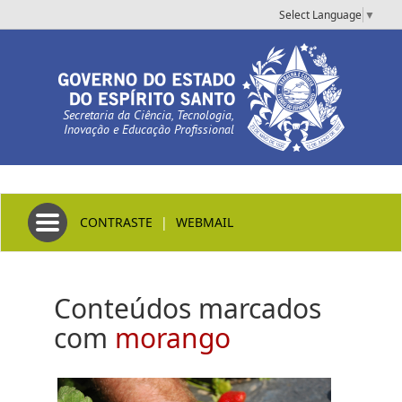
Select Language
▼
Secretaria da Ciência, Tecnologia,
Inovação e Educação Profissional
Toggle navigation
CONTRASTE
|
WEBMAIL
Conteúdos marcados
com
morango