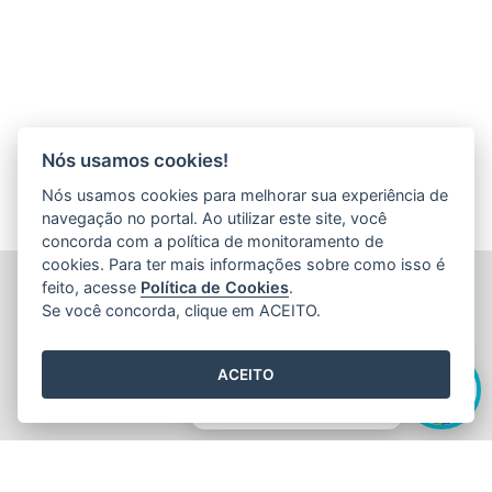
Nós usamos cookies!
Nós usamos cookies para melhorar sua experiência de
navegação no portal. Ao utilizar este site, você
concorda com a política de monitoramento de
cookies. Para ter mais informações sobre como isso é
FUNDAÇÃO DE AMPARO À PESQUISA E INOVAÇÃO DO
feito, acesse
Política de Cookies
.
ESPÍRITO SANTO (FAPES)
Se você concorda, clique em ACEITO.
Av. Fernando Ferrari nº 1080 - Mata da Praia
CEP: 29066-380 - Vitória / ES
Olá! Sou a
Edite
,
Tel.: 27 3636 1850
ACEITO
E-mail:
faleconosco@fapes.es.gov.br
como posso te ajudar hoje?
2015
- 2026
/ Desenvolvido pelo
PRODEST
utilizando o software
livre
Orchard