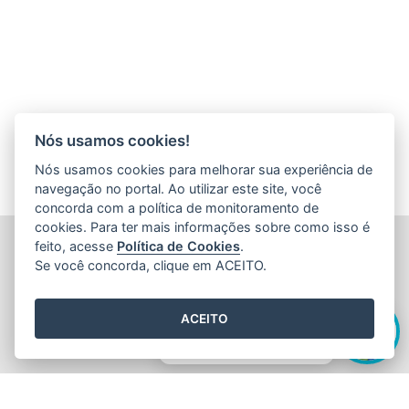
Nós usamos cookies!
Nós usamos cookies para melhorar sua experiência de
navegação no portal. Ao utilizar este site, você
concorda com a política de monitoramento de
cookies. Para ter mais informações sobre como isso é
FUNDAÇÃO DE AMPARO À PESQUISA E INOVAÇÃO DO
feito, acesse
Política de Cookies
.
ESPÍRITO SANTO (FAPES)
Se você concorda, clique em ACEITO.
Av. Fernando Ferrari nº 1080 - Mata da Praia
CEP: 29066-380 - Vitória / ES
Olá! Sou a
Edite
,
Tel.: 27 3636 1850
ACEITO
E-mail:
faleconosco@fapes.es.gov.br
como posso te ajudar hoje?
2015
- 2026
/ Desenvolvido pelo
PRODEST
utilizando o software
livre
Orchard