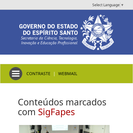
Select Language
▼
Secretaria da Ciência, Tecnologia,
Inovação e Educação Profissional
Toggle navigation
CONTRASTE
|
WEBMAIL
Conteúdos marcados
com
SigFapes