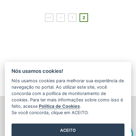
<<
<
1
2
Nós usamos cookies!
Nós usamos cookies para melhorar sua experiência de
navegação no portal. Ao utilizar este site, você
concorda com a política de monitoramento de
cookies. Para ter mais informações sobre como isso é
FUNDAÇÃO DE AMPARO À PESQUISA E INOVAÇÃO DO
feito, acesse
Política de Cookies
.
ESPÍRITO SANTO (FAPES)
Se você concorda, clique em ACEITO.
Av. Fernando Ferrari nº 1080 - Mata da Praia
CEP: 29066-380 - Vitória / ES
Olá! Sou a
Edite
,
Tel.: 27 3636 1850
ACEITO
E-mail:
faleconosco@fapes.es.gov.br