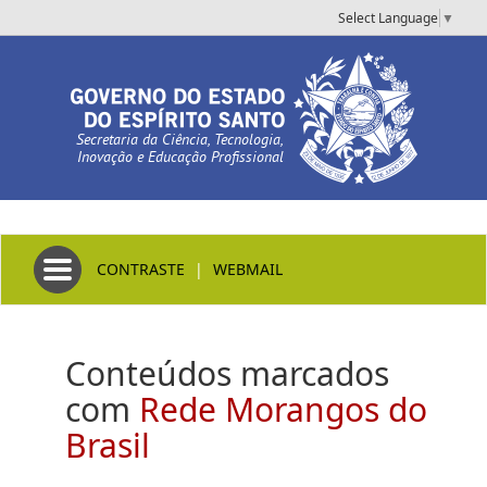
Select Language
▼
Secretaria da Ciência, Tecnologia,
Inovação e Educação Profissional
Toggle navigation
CONTRASTE
|
WEBMAIL
Conteúdos marcados
com
Rede Morangos do
Brasil