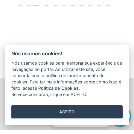
Nós usamos cookies!
Nós usamos cookies para melhorar sua experiência de
navegação no portal. Ao utilizar este site, você
concorda com a política de monitoramento de
cookies. Para ter mais informações sobre como isso é
FUNDAÇÃO DE AMPARO À PESQUISA E INOVAÇÃO DO
feito, acesse
Política de Cookies
.
ESPÍRITO SANTO (FAPES)
Se você concorda, clique em ACEITO.
Av. Fernando Ferrari nº 1080 - Mata da Praia
CEP: 29066-380 - Vitória / ES
Olá! Sou a
Edite
,
Tel.: 27 3636 1850
ACEITO
E-mail:
faleconosco@fapes.es.gov.br
como posso te ajudar hoje?