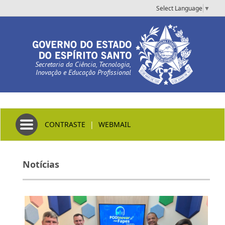
Select Language
▼
Secretaria da Ciência, Tecnologia,
Inovação e Educação Profissional
Toggle navigation
CONTRASTE
|
WEBMAIL
Notícias