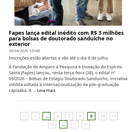
Fapes lança edital inédito com R$ 3 milhões
para bolsas de doutorado sanduíche no
exterior
30/04/2026 12H40
Inscrições estão abertas e vão até o dia 6 de julho.
A Fundação de Amparo à Pesquisa e Inovação do Espírito
Santo (Fapes) lançou, nesta terça-feira (28), o edital nº
09/2026 – Bolsas de Estágio Doutorado Sanduíche, iniciativa
inédita voltada à internacionalização da pós-graduação
capixaba. A …
Leia mais
<<
<
...
6
7
8
9
10
11
12
...
>
>>