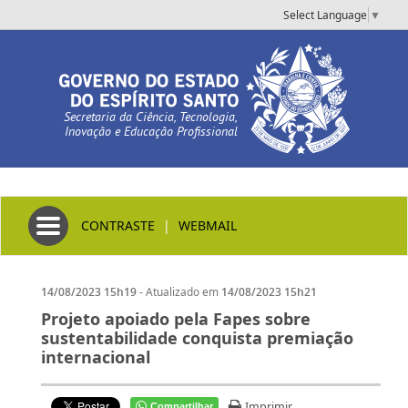
Select Language
▼
Secretaria da Ciência, Tecnologia,
Inovação e Educação Profissional
Toggle navigation
CONTRASTE
|
WEBMAIL
- Atualizado em
14/08/2023 15h19
14/08/2023 15h21
Projeto apoiado pela Fapes sobre
sustentabilidade conquista premiação
internacional
Imprimir
Compartilhar