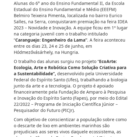
Alunas do 6° ano do Ensino Fundamental II, da Escola
Estadual do Ensino Fundamental e Médio (EEEFM)
Belmiro Teixeira Pimenta, localizada no bairro Eurico
Salles, na Serra, conquistaram premiação na feira IDEA
2023 – Novidade e Inovação. A equipe ficou em 1º lugar
na categoria juvenil com o trabalho intitulado
“
Caranguejo: Engenheiro da Lama”
. A feira aconteceu
entre os dias 23, 24 e 25 de junho, em
Hódmezővásárhely, na Hungria.
O trabalho das alunas surgiu no projeto “
EcoArte:
Ecologia, Arte e Robótica Como Solução Criativa para
a Sustentabilidade”,
desenvolvido pela Universidade
Federal do Espírito Santo (Ufes), trabalhando a biologia
junto da arte e a tecnologia. O projeto é apoiado
financeiramente pela Fundação de Amparo à Pesquisa
e Inovação do Espírito Santo (Fapes), por meio do Edital
22/2022 – Programa de Iniciação Científica Júnior –
Pesquisador do Futuro (PICJr).
Com objetivo de conscientizar a população sobre como
o descarte de lixo em ambientes marinhos são
prejudiciais aos seres vivos daquele ecossistema, as