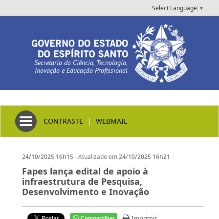
Select Language
▼
Secretaria da Ciência, Tecnologia,
Inovação e Educação Profissional
Toggle navigation
CONTRASTE
|
WEBMAIL
- Atualizado em
24/10/2025 16h15
24/10/2025 16h21
Fapes lança edital de apoio à
infraestrutura de Pesquisa,
Desenvolvimento e Inovação
Imprimir
Compartilhar