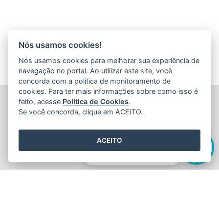
Nós usamos cookies!
Nós usamos cookies para melhorar sua experiência de
navegação no portal. Ao utilizar este site, você
concorda com a política de monitoramento de
cookies. Para ter mais informações sobre como isso é
FUNDAÇÃO DE AMPARO À PESQUISA E INOVAÇÃO DO
feito, acesse
Política de Cookies
.
ESPÍRITO SANTO (FAPES)
Se você concorda, clique em ACEITO.
Av. Fernando Ferrari nº 1080 - Mata da Praia
CEP: 29066-380 - Vitória / ES
Olá! Sou a
Edite
,
Tel.: 27 3636 1850
ACEITO
E-mail:
faleconosco@fapes.es.gov.br
como posso te ajudar hoje?
2015
- 2026
/ Desenvolvido pelo
PRODEST
utilizando o software
livre
Orchard