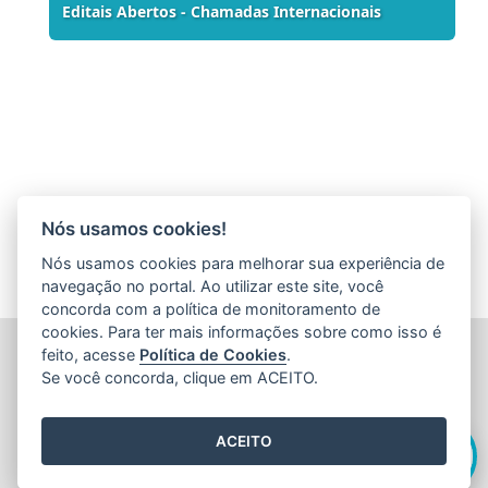
Editais Abertos - Chamadas Internacionais
Nós usamos cookies!
Nós usamos cookies para melhorar sua experiência de
navegação no portal. Ao utilizar este site, você
concorda com a política de monitoramento de
cookies. Para ter mais informações sobre como isso é
FUNDAÇÃO DE AMPARO À PESQUISA E INOVAÇÃO DO
feito, acesse
Política de Cookies
.
ESPÍRITO SANTO (FAPES)
Se você concorda, clique em ACEITO.
Av. Fernando Ferrari nº 1080 - Mata da Praia
CEP: 29066-380 - Vitória / ES
Olá! Sou a
Edite
,
Tel.: 27 3636 1850
ACEITO
E-mail:
faleconosco@fapes.es.gov.br
como posso te ajudar hoje?