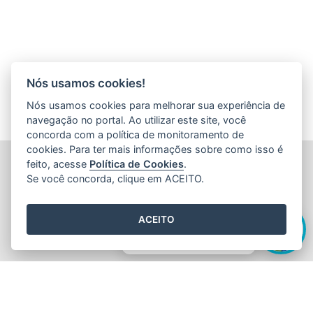
Nós usamos cookies!
Nós usamos cookies para melhorar sua experiência de
navegação no portal. Ao utilizar este site, você
concorda com a política de monitoramento de
cookies. Para ter mais informações sobre como isso é
FUNDAÇÃO DE AMPARO À PESQUISA E INOVAÇÃO DO
feito, acesse
Política de Cookies
.
ESPÍRITO SANTO (FAPES)
Se você concorda, clique em ACEITO.
Av. Fernando Ferrari nº 1080 - Mata da Praia
CEP: 29066-380 - Vitória / ES
Olá! Sou a
Edite
,
Tel.: 27 3636 1850
ACEITO
E-mail:
faleconosco@fapes.es.gov.br
como posso te ajudar hoje?
2015
- 2026
/ Desenvolvido pelo
PRODEST
utilizando o software
livre
Orchard