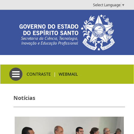
Select Language
▼
Secretaria da Ciência, Tecnologia,
Inovação e Educação Profissional
Toggle navigation
CONTRASTE
|
WEBMAIL
Notícias